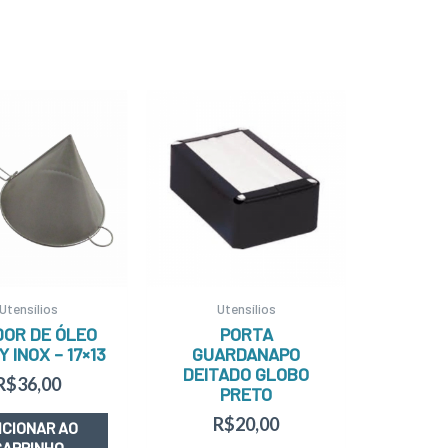
Utensílios
Utensílios
OR DE ÓLEO
PORTA
 INOX – 17×13
GUARDANAPO
DEITADO GLOBO
R$
36,00
PRETO
R$
20,00
ICIONAR AO
CARRINHO