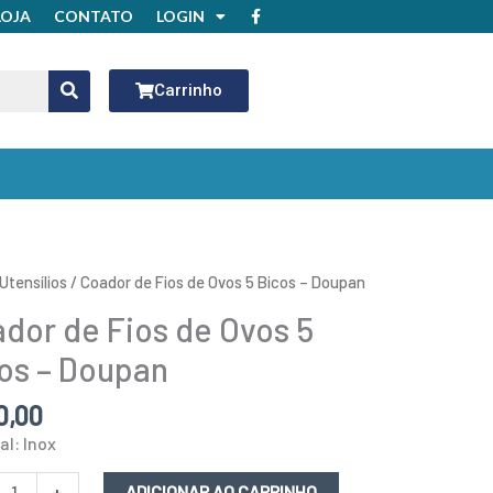
F
LOJA
CONTATO
LOGIN
a
c
e
b
o
Carrinho
o
k
r
Utensílios
/ Coador de Fios de Ovos 5 Bicos – Doupan
dor de Fios de Ovos 5
os – Doupan
0,00
al: Inox
n
idade
+
ADICIONAR AO CARRINHO