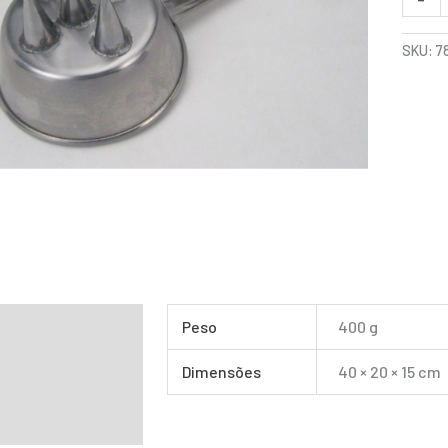
SKU:
7
mação adicional
Peso
400 g
Dimensões
40 × 20 × 15 cm