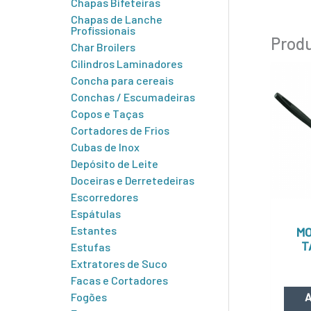
Chapas Bifeteiras
Chapas de Lanche
Profissionais
Produ
Char Broilers
Cilindros Laminadores
Concha para cereais
Conchas / Escumadeiras
Copos e Taças
Cortadores de Frios
Cubas de Inox
Depósito de Leite
Doceiras e Derretedeiras
Escorredores
Espátulas
Estantes
MO
T
Estufas
Extratores de Suco
Facas e Cortadores
Fogões
A