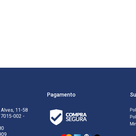
Pagamento
Su
 Alves, 11-58
Pol
17015-002 -
Pol
Mi
80
909