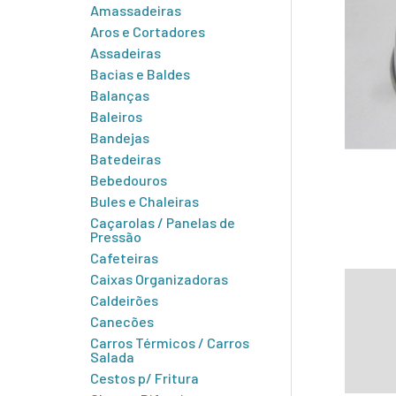
Amassadeiras
Aros e Cortadores
Assadeiras
Bacias e Baldes
Balanças
Baleiros
Bandejas
Batedeiras
Bebedouros
Bules e Chaleiras
Caçarolas / Panelas de
Pressão
Cafeteiras
Caixas Organizadoras
Infor
Caldeirões
Canecões
Carros Térmicos / Carros
Salada
Cestos p/ Fritura