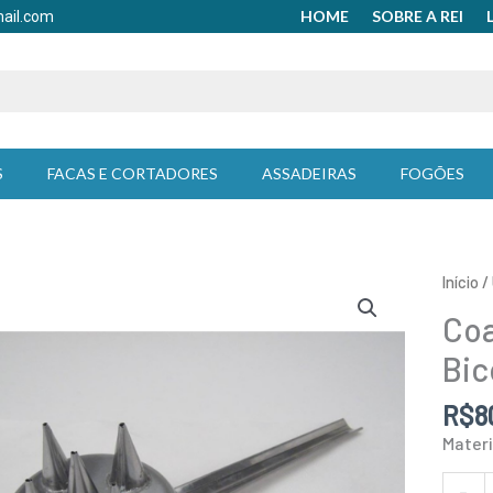
HOME
SOBRE A REI
mail.com
S
FACAS E CORTADORES
ASSADEIRAS
FOGÕES
Coado
Início
/
de
Coa
Fios
de
Bic
Ovos
5
R$
8
Bicos
-
Materi
Doupa
quant
-