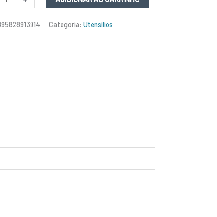
895828913914
Categoria:
Utensílios