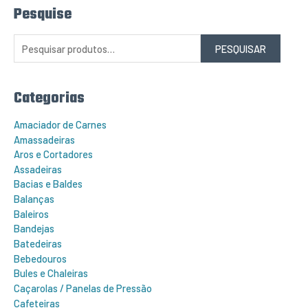
Pesquise
P
e
s
q
PESQUISAR
u
i
s
a
r
Categorias
p
o
r
Amaciador de Carnes
:
Amassadeiras
Aros e Cortadores
Assadeiras
Bacias e Baldes
Balanças
Baleiros
Bandejas
Batedeiras
Bebedouros
Bules e Chaleiras
Caçarolas / Panelas de Pressão
Cafeteiras