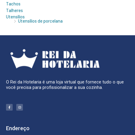
Tachos
Talheres
Utensílios
Utensílios de porcelana
O Rei da Hotelaria é uma loja virtual que fornece tudo o que
você precisa para profissionalizar a sua cozinha.
F
I
a
n
c
s
e
t
b
a
o
g
o
r
k
a
Endereço
-
m
f