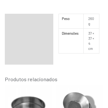
Informação adicional
Peso
260
g
Dimensões
37 ×
37 ×
4
cm
Produtos relacionados