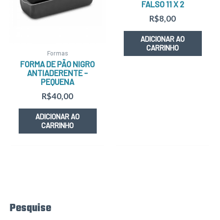
FALSO 11 X 2
R$
8,00
ADICIONAR AO
CARRINHO
Formas
FORMA DE PÃO NIGRO
ANTIADERENTE –
PEQUENA
R$
40,00
ADICIONAR AO
CARRINHO
Pesquise
P
e
s