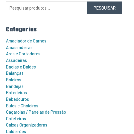
q
PESQUISAR
u
i
s
a
r
Categorias
p
o
r
Amaciador de Carnes
:
Amassadeiras
Aros e Cortadores
Assadeiras
Bacias e Baldes
Balanças
Baleiros
Bandejas
Batedeiras
Bebedouros
Bules e Chaleiras
Caçarolas / Panelas de Pressão
Cafeteiras
Caixas Organizadoras
Caldeirões