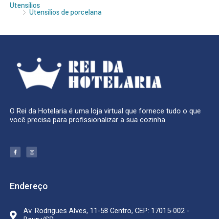
Utensílios
Utensílios de porcelana
O Rei da Hotelaria é uma loja virtual que fornece tudo o que
você precisa para profissionalizar a sua cozinha.
F
I
a
n
c
s
e
t
b
a
o
g
o
r
k
a
Endereço
-
m
f
Av. Rodrigues Alves, 11-58 Centro, CEP: 17015-002 -