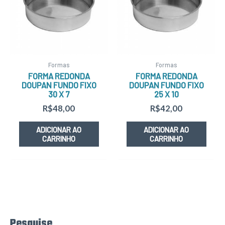
Formas
Formas
FORMA REDONDA
FORMA REDONDA
DOUPAN FUNDO FIXO
DOUPAN FUNDO FIXO
30 X 7
25 X 10
R$
48,00
R$
42,00
ADICIONAR AO
ADICIONAR AO
CARRINHO
CARRINHO
Pesquise
P