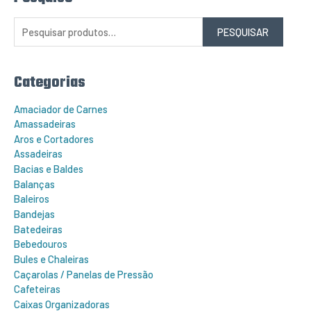
e
s
q
PESQUISAR
u
i
s
a
r
Categorias
p
o
r
Amaciador de Carnes
:
Amassadeiras
Aros e Cortadores
Assadeiras
Bacias e Baldes
Balanças
Baleiros
Bandejas
Batedeiras
Bebedouros
Bules e Chaleiras
Caçarolas / Panelas de Pressão
Cafeteiras
Caixas Organizadoras