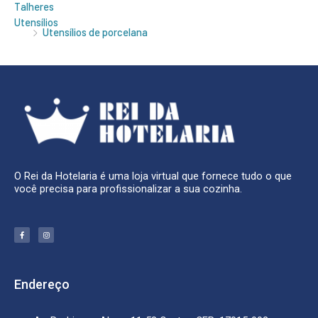
Talheres
Utensílios
Utensílios de porcelana
O Rei da Hotelaria é uma loja virtual que fornece tudo o que
você precisa para profissionalizar a sua cozinha.
F
I
a
n
c
s
e
t
b
a
o
g
o
r
k
a
Endereço
-
m
f