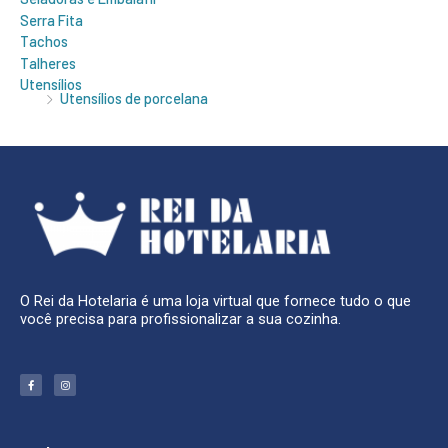
Serra Fita
Tachos
Talheres
Utensílios
Utensílios de porcelana
O Rei da Hotelaria é uma loja virtual que fornece tudo o que
você precisa para profissionalizar a sua cozinha.
F
I
a
n
c
s
e
t
b
a
o
g
o
r
k
a