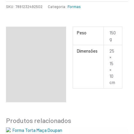
SKU:
7891232492502
Categoria:
Formas
Informação adicional
Peso
150
g
Dimensões
25
×
15
×
10
cm
Produtos relacionados