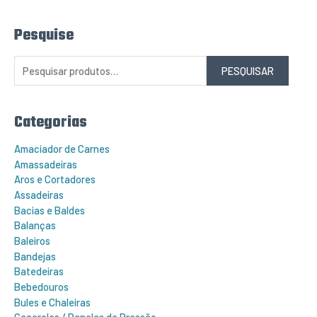
Pesquise
P
e
s
q
PESQUISAR
u
i
s
a
r
Categorias
p
o
r
Amaciador de Carnes
:
Amassadeiras
Aros e Cortadores
Assadeiras
Bacias e Baldes
Balanças
Baleiros
Bandejas
Batedeiras
Bebedouros
Bules e Chaleiras