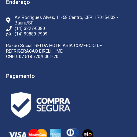
Endereço
-
m
f
Av. Rodrigues Alves, 11-58 Centro, CEP: 17015-002 -
Bauru/SP
(14) 3227-0080
(14) 99889-7909
Razão Social: REI DA HOTELARIA COMERCIO DE
REFRIGERACAO EIRELI – ME.
CNPJ: 07.518.770/0001-70
Pagamento