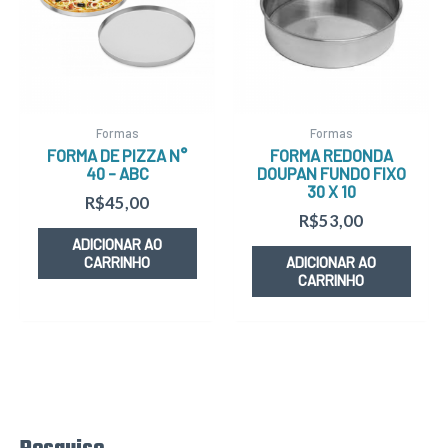
Formas
Formas
FORMA DE PIZZA N°
FORMA REDONDA
40 – ABC
DOUPAN FUNDO FIXO
30 X 10
R$
45,00
R$
53,00
ADICIONAR AO
CARRINHO
ADICIONAR AO
CARRINHO
P