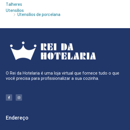
Talheres
Utensílios
Utensílios de porcelana
O Rei da Hotelaria é uma loja virtual que fornece tudo o que
você precisa para profissionalizar a sua cozinha.
F
I
a
n
c
s
e
t
b
a
o
g
o
r
k
a
Endereço
-
m
f