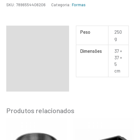
SKU:
7896554406206
Categoria:
Formas
Informação adicional
Peso
250
g
Dimensões
37 ×
37 ×
5
cm
Produtos relacionados