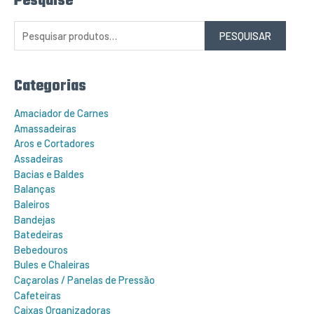
Pesquise
e
s
q
PESQUISAR
u
i
s
a
r
Categorias
p
o
r
Amaciador de Carnes
:
Amassadeiras
Aros e Cortadores
Assadeiras
Bacias e Baldes
Balanças
Baleiros
Bandejas
Batedeiras
Bebedouros
Bules e Chaleiras
Caçarolas / Panelas de Pressão
Cafeteiras
Caixas Organizadoras