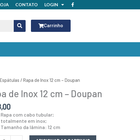
F
LOJA
CONTATO
LOGIN
a
c
e
b
o
Carrinho
o
k
Espátulas
/ Rapa de Inox 12 cm – Doupan
a de Inox 12 cm – Doupan
8,00
Rapa com cabo tubular;
n
totalmente em inox;
idade
Tamanho da lâmina: 12 cm