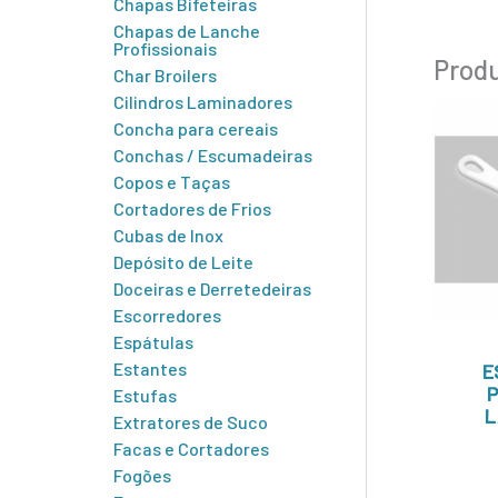
Chapas Bifeteiras
Chapas de Lanche
Profissionais
Produ
Char Broilers
Cilindros Laminadores
Concha para cereais
Conchas / Escumadeiras
Copos e Taças
Cortadores de Frios
Cubas de Inox
Depósito de Leite
Doceiras e Derretedeiras
Escorredores
Espátulas
Estantes
E
P
Estufas
L
Extratores de Suco
Facas e Cortadores
Fogões