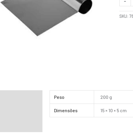
-
SKU:
7
mação adicional
Peso
200 g
Dimensões
15 × 10 × 5 cm