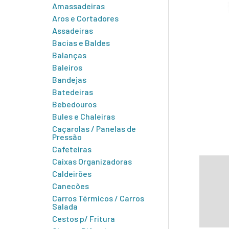
Amassadeiras
Aros e Cortadores
Assadeiras
Bacias e Baldes
Balanças
Baleiros
Bandejas
Batedeiras
Bebedouros
Bules e Chaleiras
Caçarolas / Panelas de
Pressão
Cafeteiras
Caixas Organizadoras
Infor
Caldeirões
Canecões
Carros Térmicos / Carros
Salada
Cestos p/ Fritura