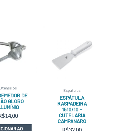
Utensílios
Espátulas
REMEDOR DE
ESPÁTULA
MÃO GLOBO
RASPADEIRA
ALUMÍNIO
1510/10 –
CUTELARIA
R$
14,00
CAMPANARO
ICIONAR AO
R$
32,00