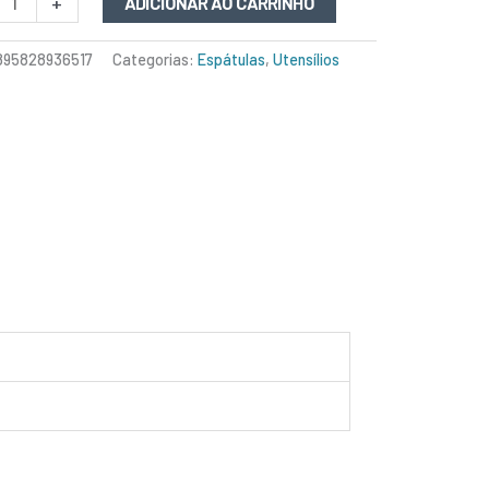
+
ADICIONAR AO CARRINHO
895828936517
Categorias:
Espátulas
,
Utensílios