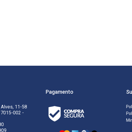
Pagamento
Su
 Alves, 11-58
Pol
17015-002 -
Pol
Mi
80
909