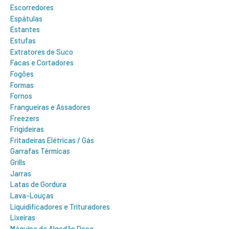
Escorredores
Espátulas
Estantes
Estufas
Extratores de Suco
Facas e Cortadores
Fogões
Formas
Fornos
Frangueiras e Assadores
Freezers
Frigideiras
Fritadeiras Elétricas / Gás
Garrafas Térmicas
Grills
Jarras
Latas de Gordura
Lava-Louças
Liquidificadores e Trituradores
Lixeiras
Máquina de Algodão Doce