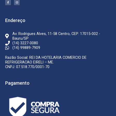
F
I
a
n
c
s
e
t
b
a
o
g
o
r
k
a
Endereço
-
m
f
Av. Rodrigues Alves, 11-58 Centro, CEP: 17015-002 -
Bauru/SP
(14) 3227-0080
(14) 99889-7909
Razão Social: REI DA HOTELARIA COMERCIO DE
REFRIGERACAO EIRELI – ME.
CNPJ: 07.518.770/0001-70
Pagamento