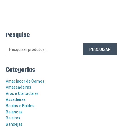
Pesquise
P
e
s
q
PESQUISAR
u
i
s
a
r
Categorias
p
o
r
Amaciador de Carnes
:
Amassadeiras
Aros e Cortadores
Assadeiras
Bacias e Baldes
Balanças
Baleiros
Bandejas