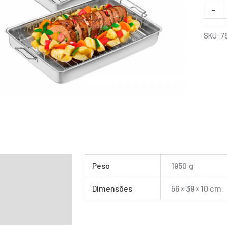
-
SKU:
7
mação adicional
Peso
1950 g
Dimensões
56 × 39 × 10 cm