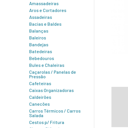
Amassadeiras
Aros e Cortadores
Assadeiras
Bacias e Baldes
Balanças
Baleiros
Bandejas
Batedeiras
Bebedouros
Bules e Chaleiras
Caçarolas / Panelas de
Pressão
Cafeteiras
Caixas Organizadoras
Infor
Caldeirões
Canecões
Carros Térmicos / Carros
Salada
Cestos p/ Fritura