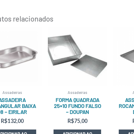
tos relacionados
Assadeiras
Assadeiras
ASSADEIRA
FORMA QUADRADA
ASS
ANGULAR BAIXA
25×10 FUNDO FALSO
ROCAM
8 – EIRILAR
– DOUPAN
R$
132,00
R$
75,00
DICIONAR AO
ADICIONAR AO
AD