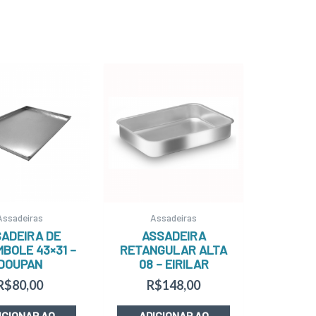
Assadeiras
Assadeiras
ADEIRA DE
ASSADEIRA
BOLE 43×31 –
RETANGULAR ALTA
DOUPAN
08 – EIRILAR
R$
80,00
R$
148,00
ICIONAR AO
ADICIONAR AO