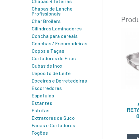
Chapas Bifeteiras
Chapas de Lanche
Profissionais
Produ
Char Broilers
Cilindros Laminadores
Concha para cereais
Conchas / Escumadeiras
Copos e Taças
Cortadores de Frios
Cubas de Inox
Depósito de Leite
Doceiras e Derretedeiras
Escorredores
Espátulas
Estantes
RET
Estufas
0
Extratores de Suco
Facas e Cortadores
Fogões
A