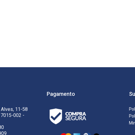
Pagamento
Su
 Alves, 11-58
Pol
17015-002 -
Pol
Mi
80
909