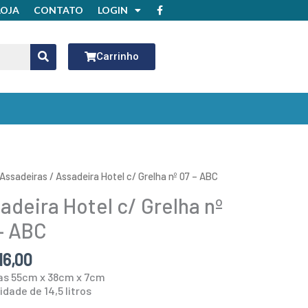
F
LOJA
CONTATO
LOGIN
a
c
e
b
o
Carrinho
o
k
eira
Assadeiras
/ Assadeira Hotel c/ Grelha nº 07 – ABC
adeira Hotel c/ Grelha nº
– ABC
16,00
as 55cm x 38cm x 7cm
idade
dade de 14,5 litros